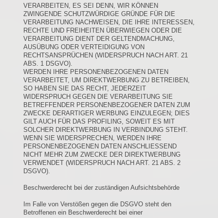
VERARBEITEN, ES SEI DENN, WIR KÖNNEN
ZWINGENDE SCHUTZWÜRDIGE GRÜNDE FÜR DIE
VERARBEITUNG NACHWEISEN, DIE IHRE INTERESSEN,
RECHTE UND FREIHEITEN ÜBERWIEGEN ODER DIE
VERARBEITUNG DIENT DER GELTENDMACHUNG,
AUSÜBUNG ODER VERTEIDIGUNG VON
RECHTSANSPRÜCHEN (WIDERSPRUCH NACH ART. 21
ABS. 1 DSGVO).
WERDEN IHRE PERSONENBEZOGENEN DATEN
VERARBEITET, UM DIREKTWERBUNG ZU BETREIBEN,
SO HABEN SIE DAS RECHT, JEDERZEIT
WIDERSPRUCH GEGEN DIE VERARBEITUNG SIE
BETREFFENDER PERSONENBEZOGENER DATEN ZUM
ZWECKE DERARTIGER WERBUNG EINZULEGEN; DIES
GILT AUCH FÜR DAS PROFILING, SOWEIT ES MIT
SOLCHER DIREKTWERBUNG IN VERBINDUNG STEHT.
WENN SIE WIDERSPRECHEN, WERDEN IHRE
PERSONENBEZOGENEN DATEN ANSCHLIESSEND
NICHT MEHR ZUM ZWECKE DER DIREKTWERBUNG
VERWENDET (WIDERSPRUCH NACH ART. 21 ABS. 2
DSGVO).
Beschwerderecht bei der zuständigen Aufsichtsbehörde
Im Falle von Verstößen gegen die DSGVO steht den
Betroffenen ein Beschwerderecht bei einer