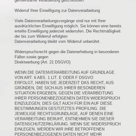
gemeinsame Verarbeitung geschlossen.
Widerruf Ihrer Einwilligung zur Datenverarbeitung
Viele Datenverarbeitungsvorgänge sind nur mit Ihrer
ausdrücklichen Einwilligung möglich. Sie können eine bereits
erteilte Einwilligung jederzeit widerrufen. Die Rechtmäßigkeit
der bis zum Widerruf erfolgten
Datenverarbeitung bleibt vom Widerruf unberührt.
Widerspruchsrecht gegen die Datenerhebung in besonderen
Fällen sowie gegen
Direktwerbung (Art. 21 DSGVO)
WENN DIE DATENVERARBEITUNG AUF GRUNDLAGE
VON ART. 6 ABS. 1 LIT. E ODER F DSGVO
ERFOLGT, HABEN SIE JEDERZEIT DAS RECHT, AUS
GRÜNDEN, DIE SICH AUS IHRER BESONDEREN
SITUATION ERGEBEN, GEGEN DIE VERARBEITUNG
IHRER PERSONENBEZOGENEN DATEN WIDERSPRUCH
EINZULEGEN; DIES GILT AUCH FÜR EIN AUF DIESE
BESTIMMUNGEN GESTÜTZTES PROFILING. DIE
JEWEILIGE RECHTSGRUNDLAGE, AUF DENEN EINE
VERARBEITUNG BERUHT, ENTNEHMEN SIE DIESER
DATENSCHUTZERKLÄRUNG. WENN SIE WIDERSPRUCH
EINLEGEN, WERDEN WIR IHRE BETROFFENEN
PERSONENBEZOGENEN DATEN NICHT MEHR